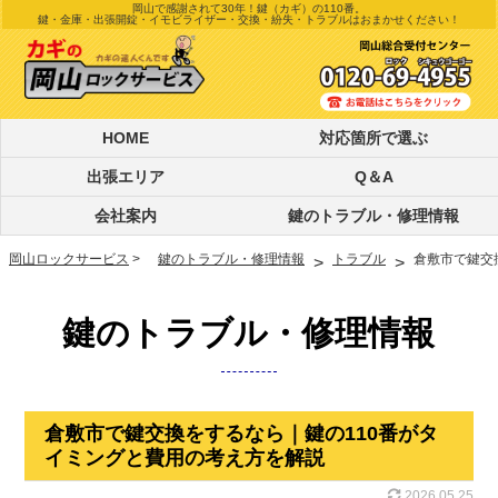
岡山で感謝されて30年！
鍵（カギ）の110番。
鍵・金庫・出張開錠・イモビライザー・交換・紛失・トラブルはおまかせください！
HOME
対応箇所で選ぶ
出張エリア
Q＆A
会社案内
鍵のトラブル・
修理情報
岡山ロックサービス
>
鍵のトラブル・修理情報
トラブル
倉敷市で鍵交
>
>
鍵のトラブル・修理情報
倉敷市で鍵交換をするなら｜鍵の110番がタ
イミングと費用の考え方を解説
2026.05.25